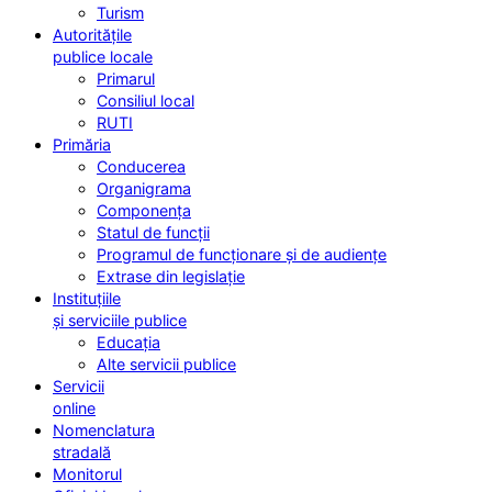
Turism
Autoritățile
publice locale
Primarul
Consiliul local
RUTI
Primăria
Conducerea
Organigrama
Componența
Statul de funcții
Programul de funcționare și de audiențe
Extrase din legislație
Instituțiile
și serviciile publice
Educația
Alte servicii publice
Servicii
online
Nomenclatura
stradală
Monitorul