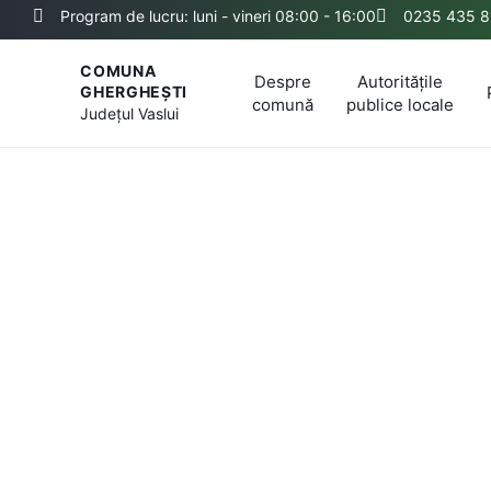
Program de lucru: luni - vineri 08:00 - 16:00
0235 435 8
COMUNA
Despre
Autoritățile
GHERGHEȘTI
comună
publice locale
Județul
Vaslui