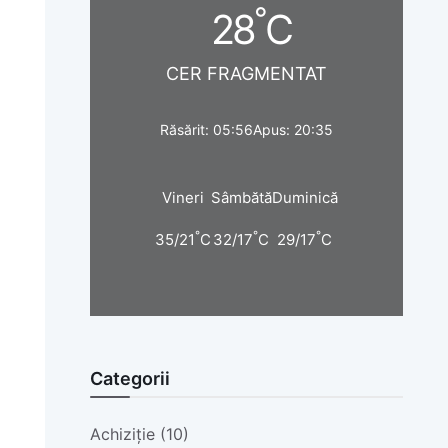
°
28
C
CER FRAGMENTAT
Răsărit: 05:56
Apus: 20:35
Vineri
Sâmbătă
Duminică
°
°
°
35/21
C
32/17
C
29/17
C
Categorii
Achiziție (10)