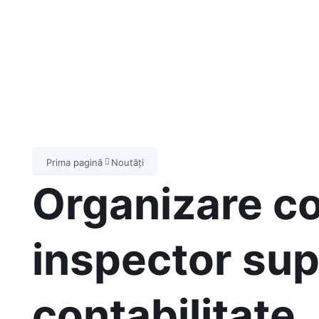
Prima pagină
Noutăți
Organizare c
inspector sup
contabilitate