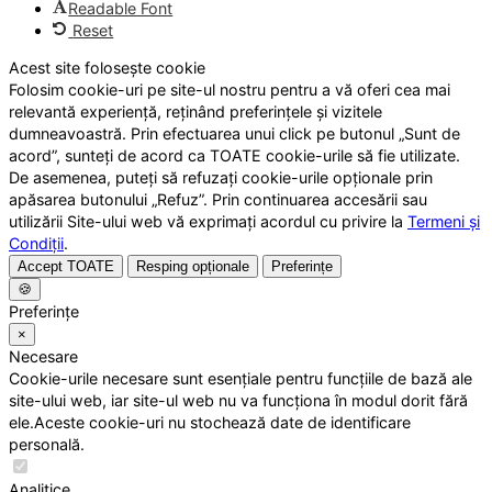
Readable Font
Reset
Acest site folosește cookie
Folosim cookie-uri pe site-ul nostru pentru a vă oferi cea mai
relevantă experiență, reținând preferințele și vizitele
dumneavoastră. Prin efectuarea unui click pe butonul „Sunt de
acord”, sunteți de acord ca TOATE cookie-urile să fie utilizate.
De asemenea, puteți să refuzați cookie-urile opționale prin
apăsarea butonului „Refuz”. Prin continuarea accesării sau
utilizării Site-ului web vă exprimați acordul cu privire la
Termeni și
Condiții
.
Accept TOATE
Resping opționale
Preferințe
🍪
Preferințe
×
Necesare
Cookie-urile necesare sunt esențiale pentru funcțiile de bază ale
site-ului web, iar site-ul web nu va funcționa în modul dorit fără
ele.Aceste cookie-uri nu stochează date de identificare
personală.
Analitice