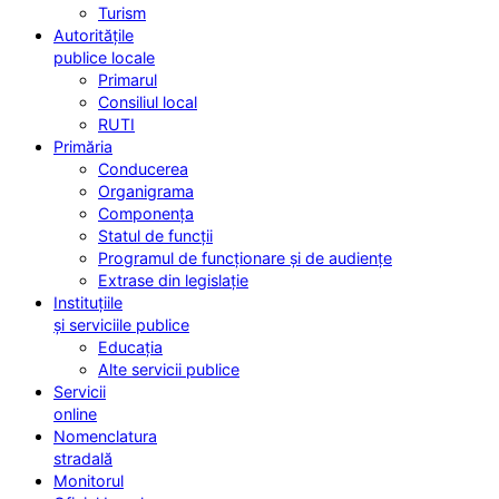
Turism
Autoritățile
publice locale
Primarul
Consiliul local
RUTI
Primăria
Conducerea
Organigrama
Componența
Statul de funcții
Programul de funcționare și de audiențe
Extrase din legislație
Instituțiile
și serviciile publice
Educația
Alte servicii publice
Servicii
online
Nomenclatura
stradală
Monitorul