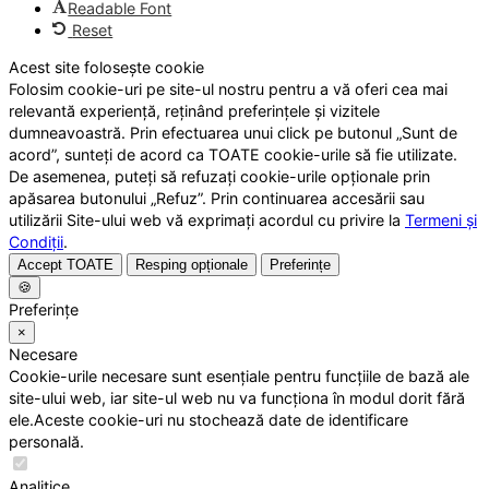
Readable Font
Reset
Acest site folosește cookie
Folosim cookie-uri pe site-ul nostru pentru a vă oferi cea mai
relevantă experiență, reținând preferințele și vizitele
dumneavoastră. Prin efectuarea unui click pe butonul „Sunt de
acord”, sunteți de acord ca TOATE cookie-urile să fie utilizate.
De asemenea, puteți să refuzați cookie-urile opționale prin
apăsarea butonului „Refuz”. Prin continuarea accesării sau
utilizării Site-ului web vă exprimați acordul cu privire la
Termeni și
Condiții
.
Accept TOATE
Resping opționale
Preferințe
🍪
Preferințe
×
Necesare
Cookie-urile necesare sunt esențiale pentru funcțiile de bază ale
site-ului web, iar site-ul web nu va funcționa în modul dorit fără
ele.Aceste cookie-uri nu stochează date de identificare
personală.
Analitice