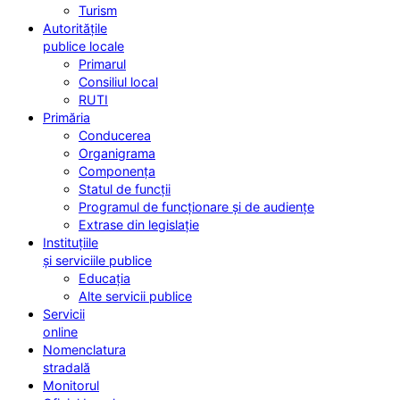
Turism
Autoritățile
publice locale
Primarul
Consiliul local
RUTI
Primăria
Conducerea
Organigrama
Componența
Statul de funcții
Programul de funcționare și de audiențe
Extrase din legislație
Instituțiile
și serviciile publice
Educația
Alte servicii publice
Servicii
online
Nomenclatura
stradală
Monitorul