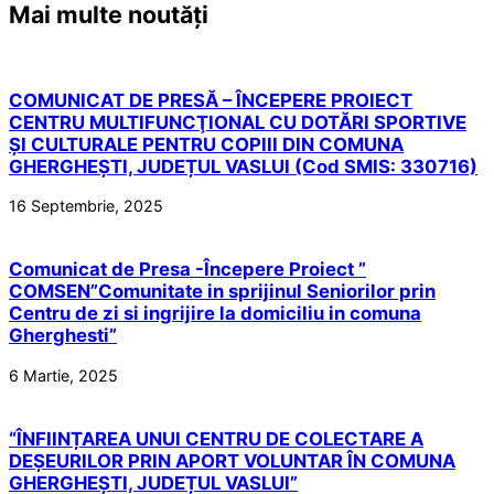
Mai multe noutăți
COMUNICAT DE PRESĂ – ÎNCEPERE PROIECT
CENTRU MULTIFUNCŢIONAL CU DOTĂRI SPORTIVE
ȘI CULTURALE PENTRU COPIII DIN COMUNA
GHERGHEȘTI, JUDEȚUL VASLUI (Cod SMIS: 330716)
16 Septembrie, 2025
Comunicat de Presa -Începere Proiect ”
COMSEN”Comunitate in sprijinul Seniorilor prin
Centru de zi si ingrijire la domiciliu in comuna
Gherghesti”
6 Martie, 2025
“ÎNFIINȚAREA UNUI CENTRU DE COLECTARE A
DEȘEURILOR PRIN APORT VOLUNTAR ÎN COMUNA
GHERGHEȘTI, JUDEȚUL VASLUI”