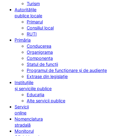
Turism
Autoritățile
publice locale
Primarul
Consiliul local
RUTI
Primăria
Conducerea
Organigrama
Componența
Statul de funcții
Programul de funcționare și de audiențe
Extrase din legislație
Instituțiile
și serviciile publice
Educația
Alte servicii publice
Servicii
online
Nomenclatura
stradală
Monitorul