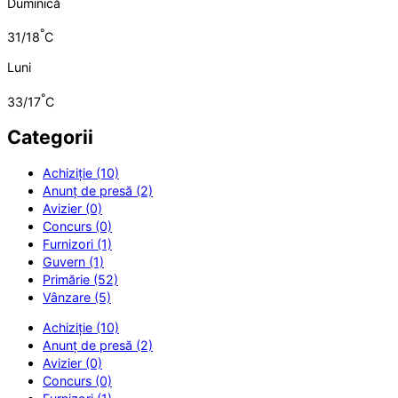
Duminică
°
31/18
C
Luni
°
33/17
C
Categorii
Achiziție (10)
Anunț de presă (2)
Avizier (0)
Concurs (0)
Furnizori (1)
Guvern (1)
Primărie (52)
Vânzare (5)
Achiziție (10)
Anunț de presă (2)
Avizier (0)
Concurs (0)