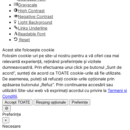
Grayscale
High Contrast
Negative Contrast
Light Background
Links Underline
Readable Font
Reset
Acest site folosește cookie
Folosim cookie-uri pe site-ul nostru pentru a vă oferi cea mai
relevantă experiență, reținând preferințele și vizitele
dumneavoastră. Prin efectuarea unui click pe butonul „Sunt de
acord”, sunteți de acord ca TOATE cookie-urile să fie utilizate.
De asemenea, puteți să refuzați cookie-urile opționale prin
apăsarea butonului „Refuz”. Prin continuarea accesării sau
utilizării Site-ului web vă exprimați acordul cu privire la
Termeni și
Condiții
.
Accept TOATE
Resping opționale
Preferințe
🍪
Preferințe
×
Necesare