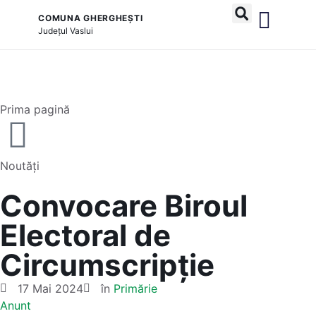
COMUNA GHERGHEȘTI
Județul
Vaslui
și serviciile publice
Prima pagină
Noutăți
Convocare Biroul
Electoral de
Circumscripție
17 Mai 2024
în
Primărie
Anunt