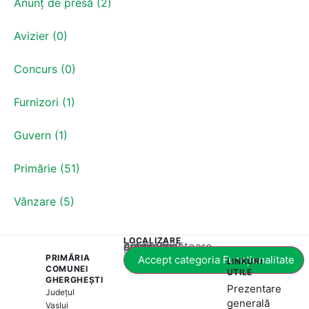
Anunț de presă (2)
Avizier (0)
Concurs (0)
Furnizori (1)
Guvern (1)
Primărie (51)
Vânzare (5)
LOCALIZARE
Acest conținut este blocat până când acceptați categoria corespunzătoare de cookie-uri.
PRIMĂRIA
Accept categoria Funcționalitate
LINKURI
COMUNEI
UTILE
GHERGHEȘTI
Prezentare
Județul
generală
Vaslui