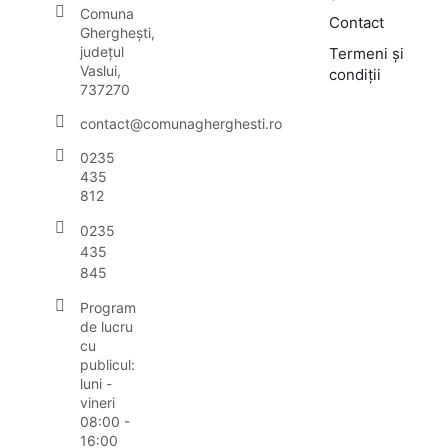
Comuna
Contact
Gherghești,
județul
Termeni și
Vaslui,
condiții
737270
contact@comunagherghesti.ro
0235
435
812
0235
435
845
Program
de lucru
cu
publicul:
luni -
vineri
08:00 -
16:00