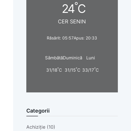
°
24
C
CER SENIN
Răsărit: 05:57
Apus: 20:33
Sâmbătă
Duminică
Luni
°
°
°
31/18
C
31/15
C
33/17
C
Categorii
Achiziție (10)