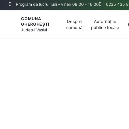
Program de lucru: luni - vineri 08:00 - 16:00
0235 435 8
COMUNA
Despre
Autoritățile
GHERGHEȘTI
comună
publice locale
Județul
Vaslui