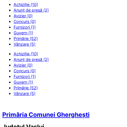
Achiziție (10)
Anunț de presă (2)
Avizier (0)
Concurs (0)
Furnizori (1)
Guvern (1)
Primărie (52)
Vânzare (5)
Achiziție (10)
Anunț de presă (2)
Avizier (0)
Concurs (0)
Furnizori (1)
Guvern (1)
Primărie (52)
Vânzare (5)
Primăria Comunei Gherghești
Județul
Vaslui