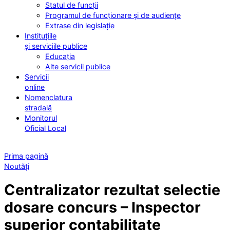
Statul de funcții
Programul de funcționare și de audiențe
Extrase din legislație
Instituțiile
și serviciile publice
Educația
Alte servicii publice
Servicii
online
Nomenclatura
stradală
Monitorul
Oficial Local
Prima pagină
Noutăți
Centralizator rezultat selectie
dosare concurs – Inspector
superior contabilitate