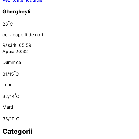
Gherghești
°
26
C
cer acoperit de nori
Răsărit: 05:59
Apus: 20:32
Duminică
°
31/15
C
Luni
°
32/14
C
Marți
°
36/19
C
Categorii