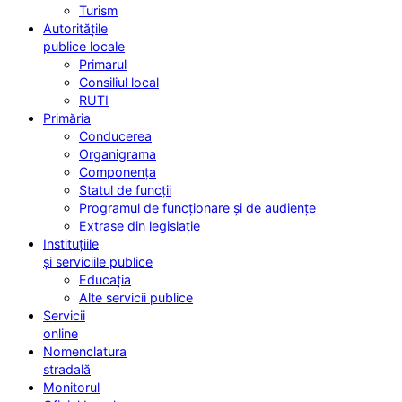
Turism
Autoritățile
publice locale
Primarul
Consiliul local
RUTI
Primăria
Conducerea
Organigrama
Componența
Statul de funcții
Programul de funcționare și de audiențe
Extrase din legislație
Instituțiile
și serviciile publice
Educația
Alte servicii publice
Servicii
online
Nomenclatura
stradală
Monitorul