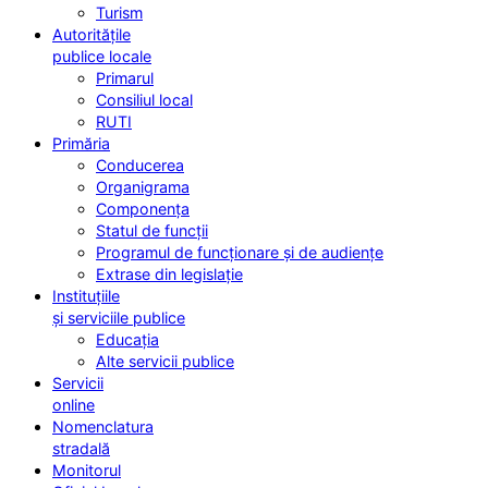
Turism
Autoritățile
publice locale
Primarul
Consiliul local
RUTI
Primăria
Conducerea
Organigrama
Componența
Statul de funcții
Programul de funcționare și de audiențe
Extrase din legislație
Instituțiile
și serviciile publice
Educația
Alte servicii publice
Servicii
online
Nomenclatura
stradală
Monitorul