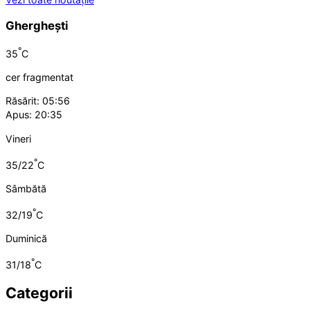
Gherghești
°
35
C
cer fragmentat
Răsărit: 05:56
Apus: 20:35
Vineri
°
35/22
C
Sâmbătă
°
32/19
C
Duminică
°
31/18
C
Categorii