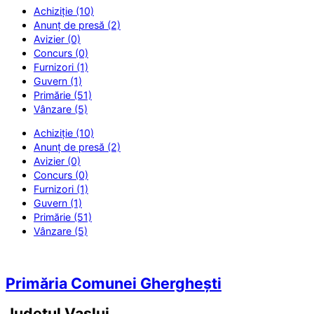
Achiziție (10)
Anunț de presă (2)
Avizier (0)
Concurs (0)
Furnizori (1)
Guvern (1)
Primărie (51)
Vânzare (5)
Achiziție (10)
Anunț de presă (2)
Avizier (0)
Concurs (0)
Furnizori (1)
Guvern (1)
Primărie (51)
Vânzare (5)
Primăria Comunei Gherghești
Județul
Vaslui