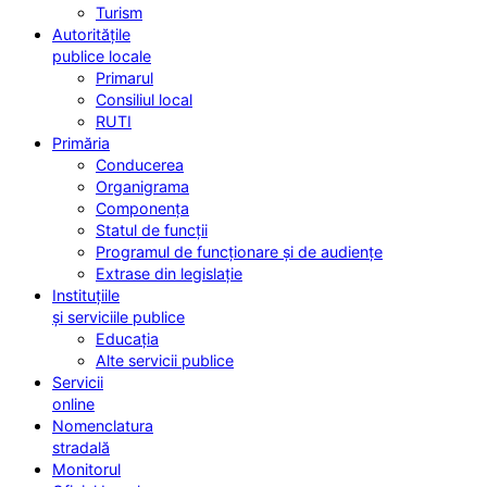
Turism
Autoritățile
publice locale
Primarul
Consiliul local
RUTI
Primăria
Conducerea
Organigrama
Componența
Statul de funcții
Programul de funcționare și de audiențe
Extrase din legislație
Instituțiile
și serviciile publice
Educația
Alte servicii publice
Servicii
online
Nomenclatura
stradală
Monitorul