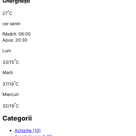
Gherghești
°
27
C
cer senin
Răsărit: 06:00
Apus: 20:30
Luni
°
33/15
C
Marți
°
37/19
C
Miercuri
°
32/19
C
Categorii
Achiziție (10)