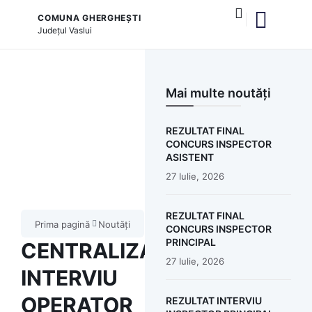
COMUNA GHERGHEȘTI
Județul
Vaslui
și serviciile publice
Mai multe noutăți
REZULTAT FINAL
CONCURS INSPECTOR
ASISTENT
27 Iulie, 2026
REZULTAT FINAL
Prima pagină
Noutăți
CONCURS INSPECTOR
PRINCIPAL
CENTRALIZATOR
27 Iulie, 2026
INTERVIU
OPERATOR
REZULTAT INTERVIU