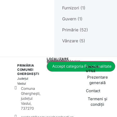
Furnizori (1)
Guvern (1)
Primărie (52)
Vânzare (5)
LOCALIZARE
Acest conținut este blocat până când acceptați categoria corespunzătoare de cookie-uri.
PRIMĂRIA
Accept categoria Funcționalitate
LINKURI
COMUNEI
UTILE
GHERGHEȘTI
Prezentare
Județul
generală
Vaslui
Comuna
Contact
Gherghești,
județul
Termeni și
Vaslui,
condiții
737270