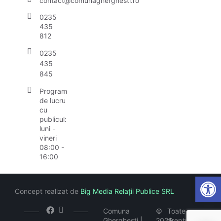
contact@comunagherghesti.ro
0235
435
812
0235
435
845
Program
de lucru
cu
publicul:
luni -
vineri
08:00 -
16:00
Open
Concept realizat de
Big Media Relații Publice SRL
Comuna
©
Toate
Gherghești |
2026
drepturile