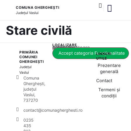
COMUNA GHERGHEȘTI
Județul
Vaslui
și serviciile publice
Stare civilă
LOCALIZARE
Acest conținut este blocat până când acceptați categoria corespunzătoare de cookie-uri.
PRIMĂRIA
Accept categoria Funcționalitate
LINKURI
COMUNEI
UTILE
GHERGHEȘTI
Prezentare
Județul
generală
Vaslui
Comuna
Contact
Gherghești,
județul
Termeni și
Vaslui,
condiții
737270
contact@comunagherghesti.ro
0235
435