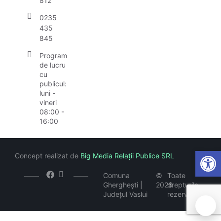
812
0235
435
845
Program
de lucru
cu
publicul:
luni -
vineri
08:00 -
16:00
Open
Concept realizat de
Big Media Relații Publice SRL
Comuna
©
Toate
Gherghești |
2026
drepturile
Județul Vaslui
rezervate
🍪