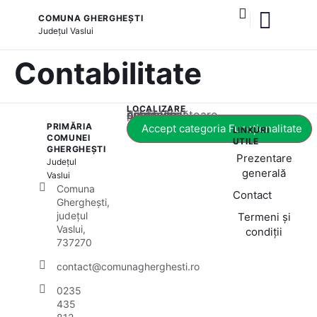
COMUNA GHERGHEȘTI
Județul
Vaslui
și serviciile publice
Contabilitate
LOCALIZARE
Acest conținut este blocat până când acceptați categoria corespunzătoare de cookie-uri.
PRIMĂRIA
Accept categoria Funcționalitate
LINKURI
COMUNEI
UTILE
GHERGHEȘTI
Prezentare
Județul
generală
Vaslui
Comuna
Contact
Gherghești,
județul
Termeni și
Vaslui,
condiții
737270
contact@comunagherghesti.ro
0235
435