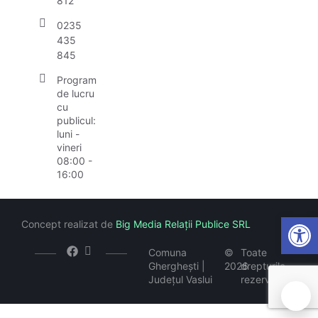
812
0235
435
845
Program
de lucru
cu
publicul:
luni -
vineri
08:00 -
16:00
Open
Concept realizat de
Big Media Relații Publice SRL
Comuna
©
Toate
Gherghești |
2026
drepturile
Județul Vaslui
rezervate
🍪