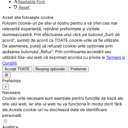
Readable Font
Reset
Acest site folosește cookie
Folosim cookie-uri pe site-ul nostru pentru a vă oferi cea mai
relevantă experiență, reținând preferințele și vizitele
dumneavoastră. Prin efectuarea unui click pe butonul „Sunt de
acord”, sunteți de acord ca TOATE cookie-urile să fie utilizate.
De asemenea, puteți să refuzați cookie-urile opționale prin
apăsarea butonului „Refuz”. Prin continuarea accesării sau
utilizării Site-ului web vă exprimați acordul cu privire la
Termeni și
Condiții
.
Accept TOATE
Resping opționale
Preferințe
🍪
Preferințe
×
Necesare
Cookie-urile necesare sunt esențiale pentru funcțiile de bază ale
site-ului web, iar site-ul web nu va funcționa în modul dorit fără
ele.Aceste cookie-uri nu stochează date de identificare
personală.
Analitice