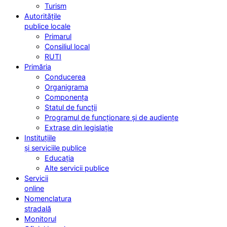
Turism
Autoritățile
publice locale
Primarul
Consiliul local
RUTI
Primăria
Conducerea
Organigrama
Componența
Statul de funcții
Programul de funcționare și de audiențe
Extrase din legislație
Instituțiile
și serviciile publice
Educația
Alte servicii publice
Servicii
online
Nomenclatura
stradală
Monitorul