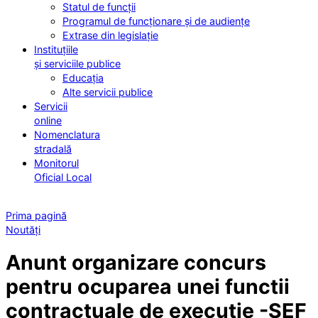
Statul de funcții
Programul de funcționare și de audiențe
Extrase din legislație
Instituțiile
și serviciile publice
Educația
Alte servicii publice
Servicii
online
Nomenclatura
stradală
Monitorul
Oficial Local
Prima pagină
Noutăți
Anunt organizare concurs
pentru ocuparea unei functii
contractuale de executie -SEF