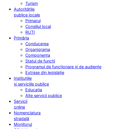
Turism
Autoritățile
publice locale
Primarul
Consiliul local
RUTI
Primăria
Conducerea
Organigrama
Componența
Statul de funcții
Programul de funcționare și de audiențe
Extrase din legislație
Instituțiile
și serviciile publice
Educația
Alte servicii publice
Servicii
online
Nomenclatura
stradală
Monitorul