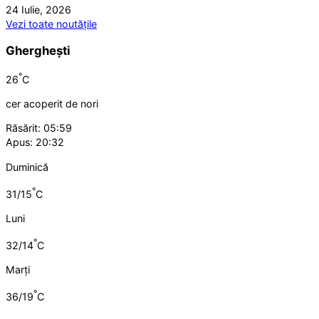
24 Iulie, 2026
Vezi toate noutățile
Gherghești
°
26
C
cer acoperit de nori
Răsărit: 05:59
Apus: 20:32
Duminică
°
31/15
C
Luni
°
32/14
C
Marți
°
36/19
C