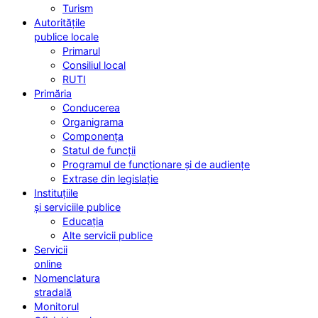
Turism
Autoritățile
publice locale
Primarul
Consiliul local
RUTI
Primăria
Conducerea
Organigrama
Componența
Statul de funcții
Programul de funcționare și de audiențe
Extrase din legislație
Instituțiile
și serviciile publice
Educația
Alte servicii publice
Servicii
online
Nomenclatura
stradală
Monitorul