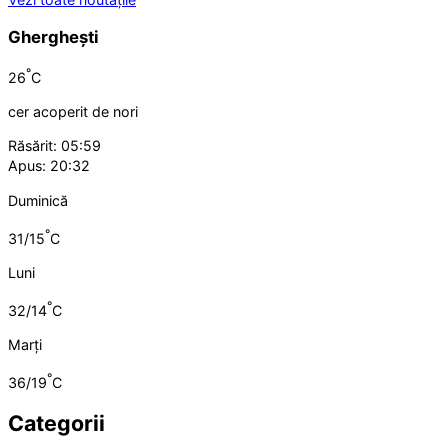
Gherghești
°
26
C
cer acoperit de nori
Răsărit: 05:59
Apus: 20:32
Duminică
°
31/15
C
Luni
°
32/14
C
Marți
°
36/19
C
Categorii