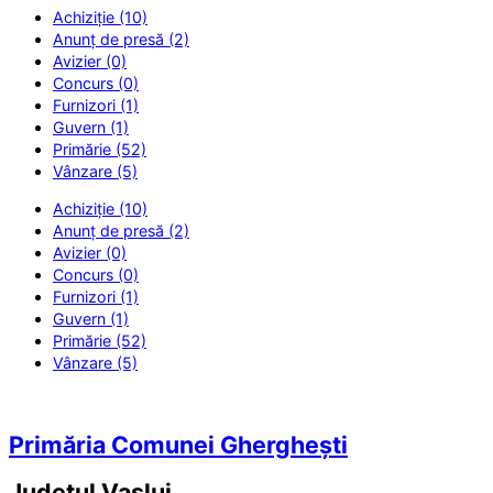
Achiziție (10)
Anunț de presă (2)
Avizier (0)
Concurs (0)
Furnizori (1)
Guvern (1)
Primărie (52)
Vânzare (5)
Achiziție (10)
Anunț de presă (2)
Avizier (0)
Concurs (0)
Furnizori (1)
Guvern (1)
Primărie (52)
Vânzare (5)
Primăria Comunei Gherghești
Județul
Vaslui